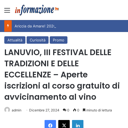
Menu
Ariccia da Amare! 2026 – Night and Day”: la rassegna entra nel vivo. Registrato il sold out negli appuntamenti di luglio, ora al via la programmazione fino a novembre
Attualità
Curiosità
Promo
LANUVIO, III FESTIVAL DELLE
TRADIZIONI E DELLE
ECCELLENZE – Aperte
iscrizioni al corso gratuito di
avvicinamento al vino
admin
Dicembre 27, 2024
0
0
minuto di lettura
Facebook
X
LinkedIn