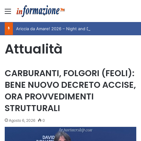
Menu
Ariccia da Amare! 2026 – Night and Day”: la rassegna entra nel vivo. Registrato il sold out negli appuntamenti di luglio, ora al via la programmazione fino a novembre
Attualità
CARBURANTI, FOLGORI (FEOLI):
BENE NUOVO DECRETO ACCISE,
ORA PROVVEDIMENTI
STRUTTURALI
Agosto 6, 2026
0