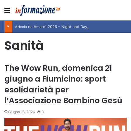
Menu
Ariccia da Amare! 2026 – Night and Day”: la rassegna entra nel vivo. Registrato il sold out negli appuntamenti di luglio, ora al via la programmazione fino a novembre
Sanità
The Wow Run, domenica 21
giugno a Fiumicino: sport
esolidarietà per
l’Associazione Bambino Gesù
Giugno 18, 2026
0