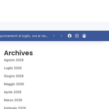
Facebook
Instagram
Accedi
Ariccia da Amare! 2026 – Night and Day”: la rassegna entra nel vivo. Registrato il sold out negli appuntamenti di luglio, ora al via la programmazione fino a novembre
Archives
Agosto 2026
Luglio 2026
Giugno 2026
Maggio 2026
Aprile 2026
Marzo 2026
Febbraio 2026