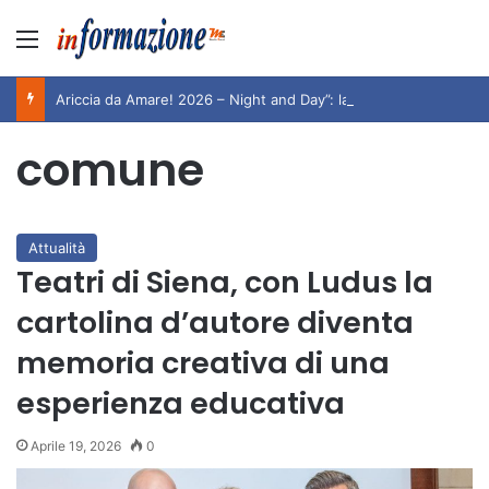
Menu
Ariccia da Amare! 2026 – Night and Day”: la rassegna entra nel vivo. Registrato il sold out negli appuntamenti di luglio, ora al via la programmazione fino a novembre
comune
Attualità
Teatri di Siena, con Ludus la
cartolina d’autore diventa
memoria creativa di una
esperienza educativa
Aprile 19, 2026
0