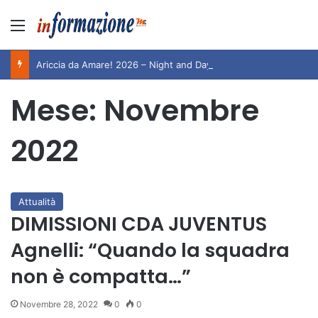
Menu
Ariccia da Amare! 2026 – Night and Day”: la rassegna entra nel vivo. Registrato il sold out negli appuntamenti di luglio, ora al via la programmazione fino a novembre
Mese:
Novembre
2022
Attualità
DIMISSIONI CDA JUVENTUS
Agnelli: “Quando la squadra
non è compatta…”
Novembre 28, 2022
0
0