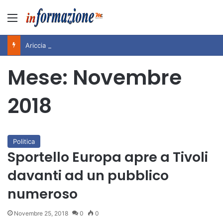
Menu
Ariccia da Amare! 2026 – Night and Day”: la rassegna entra nel vivo. Registrato il sold out negli appuntamenti di luglio, ora al via la programmazione fino a novembre
Mese:
Novembre
2018
Politica
Sportello Europa apre a Tivoli
davanti ad un pubblico
numeroso
Novembre 25, 2018
0
0