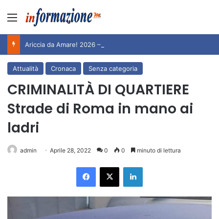
Menu
Ariccia da Amare! 2026 – Night and Day”: la rassegna entra nel vivo. Registrato il sold out negli appuntamenti di luglio, ora al via la programmazione fino a novembre
Attualità
Cronaca
Senza categoria
CRIMINALITÀ DI QUARTIERE
Strade di Roma in mano ai
ladri
admin
Aprile 28, 2022
0
0
minuto di lettura
Facebook
X
LinkedIn