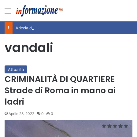
Menu
Ariccia da Amare! 2026 – Night and Day”: la rassegna entra nel vivo. Registrato il sold out negli appuntamenti di luglio, ora al via la programmazione fino a novembre
vandali
Attualità
CRIMINALITÀ DI QUARTIERE
Strade di Roma in mano ai
ladri
Aprile 28, 2022
0
0