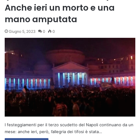
Anche ieri un morto e una
mano amputata
Giugno 5, 2023
0
0
I festeggiamenti per il terzo scudetto del Napoli continuano da un
mese: anche ieri, però, l’allegria dei tifosi è stata…