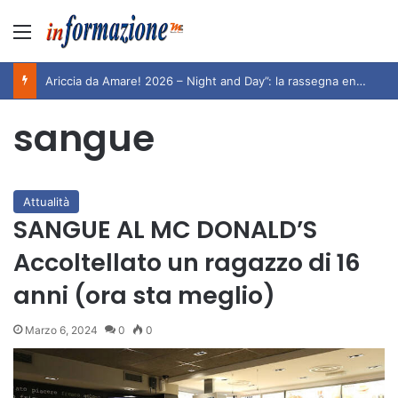
Menu
Ariccia da Amare! 2026 – Night and Day”: la rassegna entra nel vivo. Registrato il sold out negli appuntamenti di luglio, ora al via la programmazione fino a novembre
sangue
Attualità
SANGUE AL MC DONALD’S
Accoltellato un ragazzo di 16
anni (ora sta meglio)
Marzo 6, 2024
0
0