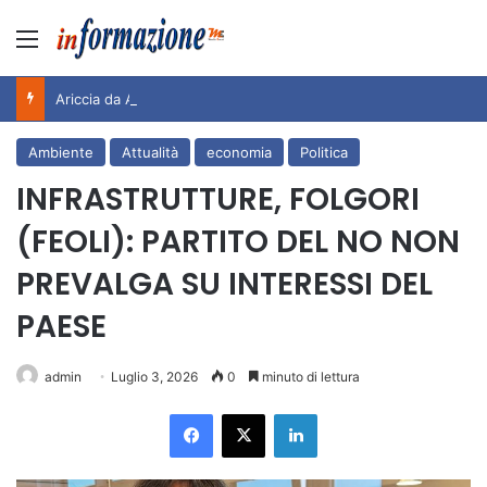
Menu
Ariccia da Amare! 2026 – Night and Day”: la rassegna entra nel vivo. Registrato il sold out negli appuntamenti di luglio, ora al via la programmazione fino a novembre
Ambiente
Attualità
economia
Politica
INFRASTRUTTURE, FOLGORI
(FEOLI): PARTITO DEL NO NON
PREVALGA SU INTERESSI DEL
PAESE
admin
Luglio 3, 2026
0
minuto di lettura
Facebook
X
LinkedIn