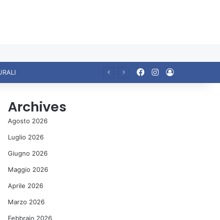
Facebook
Instagram
Accedi
Ariccia da Amare! 2026 – Night and Day”: la rassegna entra nel vivo. Registrato il sold out negli appuntamenti di luglio, ora al via la programmazione fino a novembre
Archives
Agosto 2026
Luglio 2026
Giugno 2026
Maggio 2026
Aprile 2026
Marzo 2026
Febbraio 2026