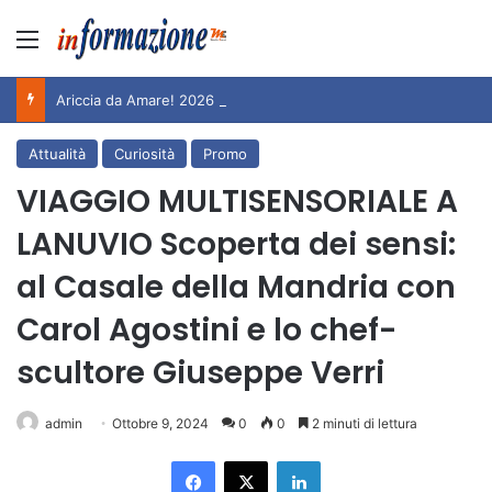
Menu
Ariccia da Amare! 2026 – Night and Day”: la rassegna entra nel vivo. Registrato il sold out negli appuntamenti di luglio, ora al via la programmazione fino a novembre
Attualità
Curiosità
Promo
VIAGGIO MULTISENSORIALE A
LANUVIO Scoperta dei sensi:
al Casale della Mandria con
Carol Agostini e lo chef-
scultore Giuseppe Verri
admin
Ottobre 9, 2024
0
0
2 minuti di lettura
Facebook
X
LinkedIn