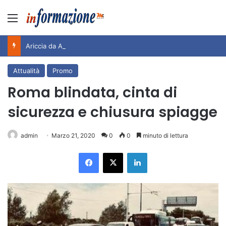
Menu
Ariccia da Amare! 2026 – Night and Day”: la rassegna entra nel vivo. Registrato il sold out negli appuntamenti di luglio, ora al via la programmazione fino a novembre
Attualità
Promo
Roma blindata, cinta di
sicurezza e chiusura spiagge
admin
Marzo 21, 2020
0
0
minuto di lettura
Facebook
X
LinkedIn