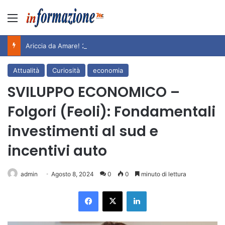
Menu
Ariccia da Amare! 2026 – Night and Day”: la rassegna entra nel vivo. Registrato il sold out negli appuntamenti di luglio, ora al via la programmazione fino a novembre
Attualità
Curiosità
economia
SVILUPPO ECONOMICO –
Folgori (Feoli): Fondamentali
investimenti al sud e
incentivi auto
admin
Agosto 8, 2024
0
0
minuto di lettura
Facebook
X
LinkedIn