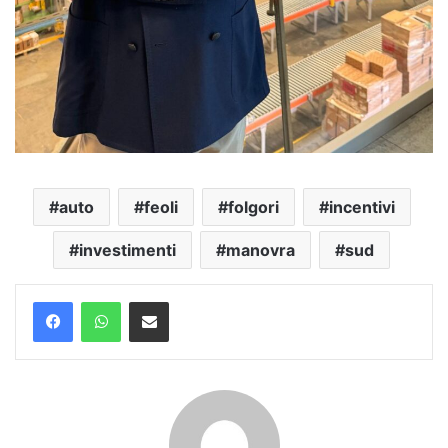
auto
feoli
folgori
incentivi
investimenti
manovra
sud
Condividi via mail