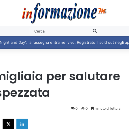
Cerca
ingraziamento di Rita Pavone all’Amministrazione e alla città per i 100 ann
igliaia per salutare
 spezzata
0
0
minuto di lettura
Facebook
X
LinkedIn