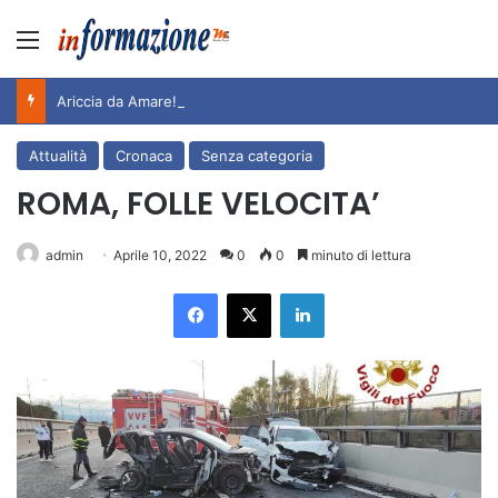
Menu
Ariccia da Amare! 2026 – Night and Day”: la rassegna entra nel vivo. Registrato il sold out negli appuntamenti di luglio, ora al via la programmazione fino a novembre
Attualità
Cronaca
Senza categoria
ROMA, FOLLE VELOCITA’
admin
Aprile 10, 2022
0
0
minuto di lettura
Facebook
X
LinkedIn