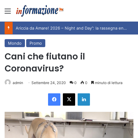
Menu
Ariccia da Amare! 2026 – Night and Day”: la rassegna entra nel vivo. Registrato il sold out negli appuntamenti di luglio, ora al via la programmazione fino a novembre
Mondo
Promo
Cani che fiutano il
Coronavirus?
admin
Settembre 24, 2020
0
0
minuto di lettura
Facebook
X
LinkedIn