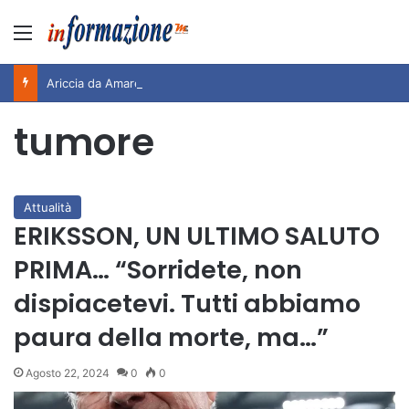
Menu
Ariccia da Amare! 2026 – Night and Day”: la rassegna entra nel vivo. Registrato il sold out negli appuntamenti di luglio, ora al via la programmazione fino a novembre
tumore
Attualità
ERIKSSON, UN ULTIMO SALUTO
PRIMA… “Sorridete, non
dispiacetevi. Tutti abbiamo
paura della morte, ma…”
Agosto 22, 2024
0
0