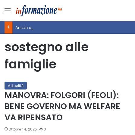
Menu
Ariccia da Amare! 2026 – Night and Day”: la rassegna entra nel vivo. Registrato il sold out negli appuntamenti di luglio, ora al via la programmazione fino a novembre
sostegno alle
famiglie
Attualità
MANOVRA: FOLGORI (FEOLI):
BENE GOVERNO MA WELFARE
VA RIPENSATO
Ottobre 14, 2025
0