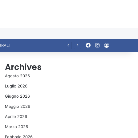
Facebook
Instagram
Accedi
Ariccia da Amare! 2026 – Night and Day”: la rassegna entra nel vivo. Registrato il sold out negli appuntamenti di luglio, ora al via la programmazione fino a novembre
Archives
Agosto 2026
Luglio 2026
Giugno 2026
Maggio 2026
Aprile 2026
Marzo 2026
Febbraio 2026