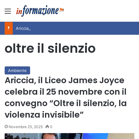
Menu
Ariccia da Amare! 2026 – Night and Day”: la rassegna entra nel vivo. Registrato il sold out negli appuntamenti di luglio, ora al via la programmazione fino a novembre
oltre il silenzio
Ambiente
Ariccia, il Liceo James Joyce
celebra il 25 novembre con il
convegno “Oltre il silenzio, la
violenza invisibile”
Novembre 25, 2025
0