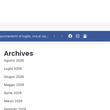
Facebook
Instagram
Accedi
Ariccia da Amare! 2026 – Night and Day”: la rassegna entra nel vivo. Registrato il sold out negli appuntamenti di luglio, ora al via la programmazione fino a novembre
Archives
Agosto 2026
Luglio 2026
Giugno 2026
Maggio 2026
Aprile 2026
Marzo 2026
Febbraio 2026