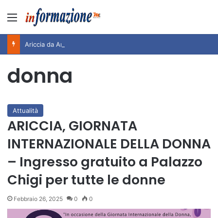
Menu
Ariccia da Amare! 2026 – Night and Day”: la rassegna entra nel vivo. Registrato il sold out negli appuntamenti di luglio, ora al via la programmazione fino a novembre
donna
Attualità
ARICCIA, GIORNATA
INTERNAZIONALE DELLA DONNA
– Ingresso gratuito a Palazzo
Chigi per tutte le donne
Febbraio 26, 2025
0
0