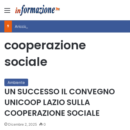
Menu
Ariccia da Amare! 2026 – Night and Day”: la rassegna entra nel vivo. Registrato il sold out negli appuntamenti di luglio, ora al via la programmazione fino a novembre
cooperazione
sociale
Ambiente
UN SUCCESSO IL CONVEGNO
UNICOOP LAZIO SULLA
COOPERAZIONE SOCIALE
Dicembre 2, 2025
0