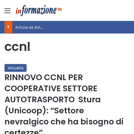
Menu
Ariccia da Amare! 2026 – Night and Day”: la rassegna entra nel vivo. Registrato il sold out negli appuntamenti di luglio, ora al via la programmazione fino a novembre
ccnl
Attualità
RINNOVO CCNL PER
COOPERATIVE SETTORE
AUTOTRASPORTO Stura
(Unicoop): “Settore
nevralgico che ha bisogno di
certezze”