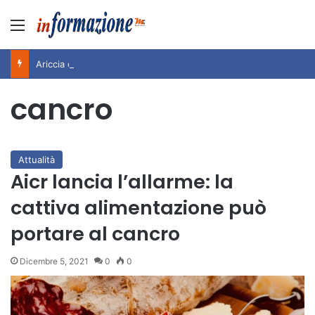
Menu
Ariccia da Amare! 2026 – Night and Day”: la rassegna entra nel vivo. Registrato il sold out negli appuntamenti di luglio, ora al via la programmazione fino a novembre
cancro
Attualità
Aicr lancia l’allarme: la
cattiva alimentazione può
portare al cancro
Dicembre 5, 2021
0
0