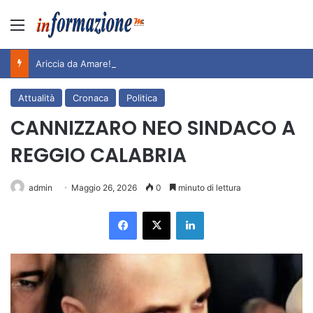
Menu
Ariccia da Amare! 2026 – Night and Day”: la rassegna entra nel vivo. Registrato il sold out negli appuntamenti di luglio, ora al via la programmazione fino a novembre
Attualità
Cronaca
Politica
CANNIZZARO NEO SINDACO A
REGGIO CALABRIA
admin
Maggio 26, 2026
0
minuto di lettura
Facebook
X
LinkedIn