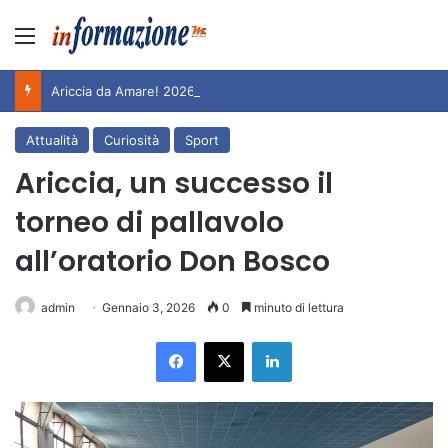
Menu
Ariccia da Amare! 2026 – Night and Day”: la rassegna entra nel vivo. Registrato il sold out negli appuntamenti di luglio, ora al via la programmazione fino a novembre
Attualità
Curiosità
Sport
Ariccia, un successo il
torneo di pallavolo
all’oratorio Don Bosco
admin
Gennaio 3, 2026
0
minuto di lettura
Facebook
X
LinkedIn