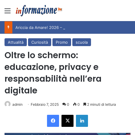
Menu
Ariccia da Amare! 2026 – Night and Day”: la rassegna entra nel vivo. Registrato il sold out negli appuntamenti di luglio, ora al via la programmazione fino a novembre
Attualità
Curiosità
Promo
scuola
Oltre lo schermo:
educazione, privacy e
responsabilità nell’era
digitale
admin
Febbraio 7, 2025
0
0
2 minuti di lettura
Facebook
X
LinkedIn