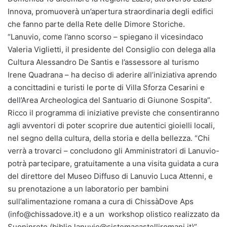
Innova, promuoverà un’apertura straordinaria degli edifici
che fanno parte della Rete delle Dimore Storiche.
“Lanuvio, come l’anno scorso – spiegano il vicesindaco
Valeria Viglietti, il presidente del Consiglio con delega alla
Cultura Alessandro De Santis e l’assessore al turismo
Irene Quadrana – ha deciso di aderire all’iniziativa aprendo
a concittadini e turisti le porte di Villa Sforza Cesarini e
dell’Area Archeologica del Santuario di Giunone Sospita”.
Ricco il programma di iniziative previste che consentiranno
agli avventori di poter scoprire due autentici gioielli locali,
nel segno della cultura, della storia e della bellezza. “Chi
verrà a trovarci – concludono gli Amministratori di Lanuvio-
potrà partecipare, gratuitamente a una visita guidata a cura
del direttore del Museo Diffuso di Lanuvio Luca Attenni, e
su prenotazione a un laboratorio per bambini
sull’alimentazione romana a cura di ChissàDove Aps
(info@chissadove.it) e a un workshop olistico realizzato da
Suoninrete (biblio.lanuvio@sistemacastelliromani.it)”.