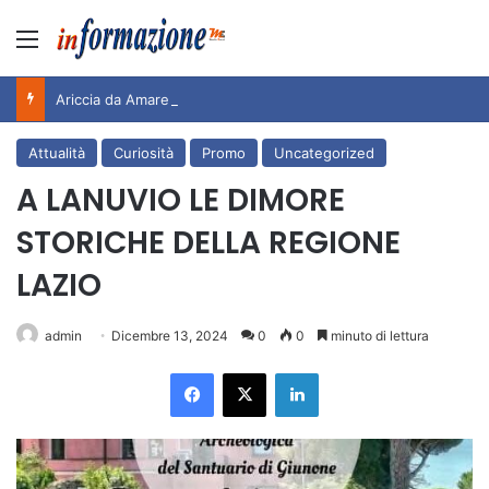
Menu
Ariccia da Amare! 2026 – Night and Day”: la rassegna entra nel vivo. Registrato il sold out negli appuntamenti di luglio, ora al via la programmazione fino a novembre
Attualità
Curiosità
Promo
Uncategorized
A LANUVIO LE DIMORE
STORICHE DELLA REGIONE
LAZIO
admin
Dicembre 13, 2024
0
0
minuto di lettura
Facebook
X
LinkedIn