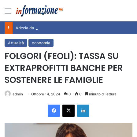
Menu
Ariccia da Amare! 2026 – Night and Day”: la rassegna entra nel vivo. Registrato il sold out negli appuntamenti di luglio, ora al via la programmazione fino a novembre
Attualità
economia
FOLGORI (FEOLI): TASSA SU
EXTRAPROFITTI BANCHE PER
SOSTENERE LE FAMIGLIE
admin
Ottobre 14, 2024
0
0
minuto di lettura
Facebook
X
LinkedIn