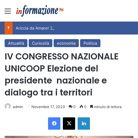
Menu
Ariccia da Amare! 2026 – Night and Day”: la rassegna entra nel vivo. Registrato il sold out negli appuntamenti di luglio, ora al via la programmazione fino a novembre
Attualità
Curiosità
economia
Politica
IV CONGRESSO NAZIONALE
UNICOOP Elezione del
presidente nazionale e
dialogo tra i territori
admin
Novembre 17, 2023
0
0
minuto di lettura
Facebook
X
LinkedIn