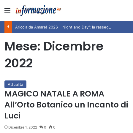
Menu
Ariccia da Amare! 2026 – Night and Day”: la rassegna entra nel vivo. Registrato il sold out negli appuntamenti di luglio, ora al via la programmazione fino a novembre
Mese:
Dicembre
2022
Attualità
MAGICO NATALE A ROMA
All’Orto Botanico un Incanto di
Luci
Dicembre 1, 2022
0
0