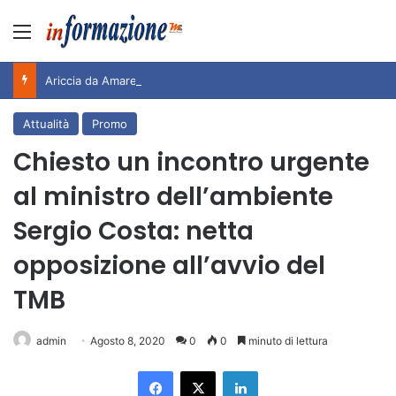
Menu
Ariccia da Amare! 2026 – Night and Day”: la rassegna entra nel vivo. Registrato il sold out negli appuntamenti di luglio, ora al via la programmazione fino a novembre
Attualità
Promo
Chiesto un incontro urgente
al ministro dell’ambiente
Sergio Costa: netta
opposizione all’avvio del
TMB
admin
Agosto 8, 2020
0
0
minuto di lettura
Facebook
X
LinkedIn