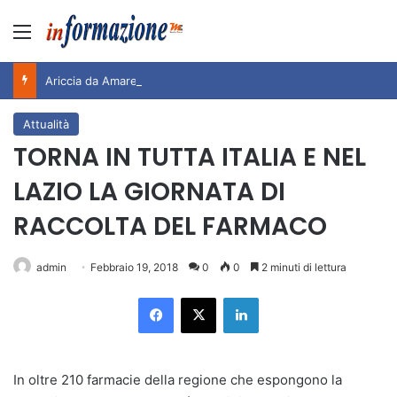
Menu
Ariccia da Amare! 2026 – Night and Day”: la rassegna entra nel vivo. Registrato il sold out negli appuntamenti di luglio, ora al via la programmazione fino a novembre
Attualità
TORNA IN TUTTA ITALIA E NEL
LAZIO LA GIORNATA DI
RACCOLTA DEL FARMACO
admin
Febbraio 19, 2018
0
0
2 minuti di lettura
Facebook
X
LinkedIn
In oltre 210 farmacie della regione che espongono la