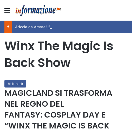
Menu
Ariccia da Amare! 2026 – Night and Day”: la rassegna entra nel vivo. Registrato il sold out negli appuntamenti di luglio, ora al via la programmazione fino a novembre
Winx The Magic Is
Back Show
Attualità
MAGICLAND SI TRASFORMA
NEL REGNO DEL
FANTASY: COSPLAY DAY E
“WINX THE MAGIC IS BACK