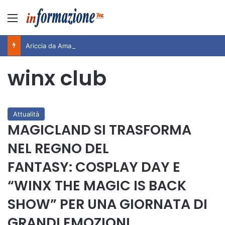
Menu
Ariccia da Amare! 2026 – Night and Day”: la rassegna entra nel vivo. Registrato il sold out negli appuntamenti di luglio, ora al via la programmazione fino a novembre
winx club
Attualità
MAGICLAND SI TRASFORMA
NEL REGNO DEL
FANTASY: COSPLAY DAY E
“WINX THE MAGIC IS BACK
SHOW” PER UNA GIORNATA DI
GRANDI EMOZIONI