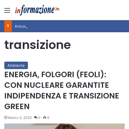
Menu
Ariccia da Amare! 2026 – Night and Day”: la rassegna entra nel vivo. Registrato il sold out negli appuntamenti di luglio, ora al via la programmazione fino a novembre
transizione
Ambiente
ENERGIA, FOLGORI (FEOLI):
CON NUCLEARE GARANTITE
INDIPENDENZA E TRANSIZIONE
GREEN
Marzo 3, 2025
0
0