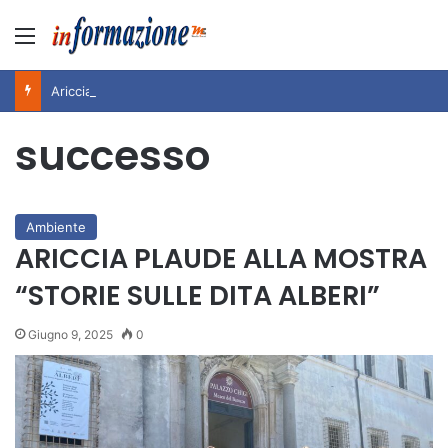
Menu
Ariccia da Amare! 2026 – Night and Day”: la rassegna entra nel vivo. Registrato il sold out negli appuntamenti di luglio, ora al via la programmazione fino a novembre
successo
Ambiente
ARICCIA PLAUDE ALLA MOSTRA
“STORIE SULLE DITA ALBERI”
Giugno 9, 2025
0