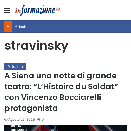
Menu
Ariccia da Amare! 2026 – Night and Day”: la rassegna entra nel vivo. Registrato il sold out negli appuntamenti di luglio, ora al via la programmazione fino a novembre
stravinsky
Attualità
A Siena una notte di grande
teatro: “L’Histoire du Soldat”
con Vincenzo Bocciarelli
protagonista
Agosto 25, 2025
0