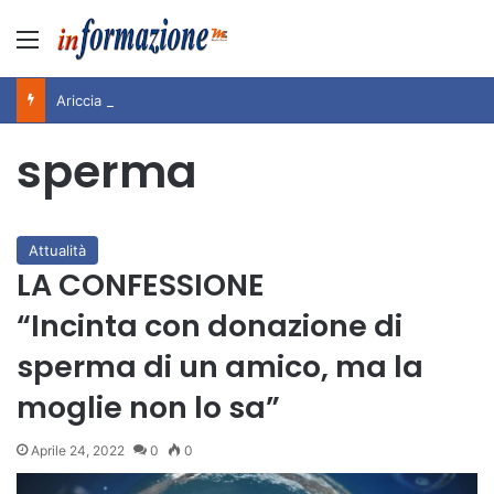
Menu
Ariccia da Amare! 2026 – Night and Day”: la rassegna entra nel vivo. Registrato il sold out negli appuntamenti di luglio, ora al via la programmazione fino a novembre
sperma
Attualità
LA CONFESSIONE
“Incinta con donazione di
sperma di un amico, ma la
moglie non lo sa”
Aprile 24, 2022
0
0