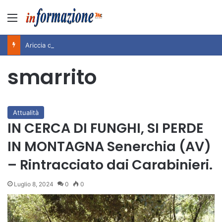
Menu
Ariccia da Amare! 2026 – Night and Day”: la rassegna entra nel vivo. Registrato il sold out negli appuntamenti di luglio, ora al via la programmazione fino a novembre
smarrito
Attualità
IN CERCA DI FUNGHI, SI PERDE
IN MONTAGNA Senerchia (AV)
– Rintracciato dai Carabinieri.
Luglio 8, 2024
0
0