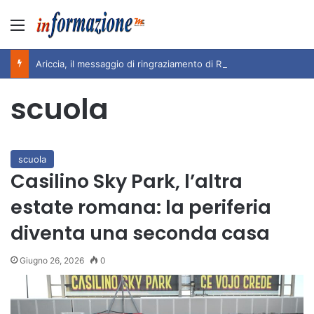
Menu
Ariccia, il messaggio di ringraziamento di Rita Pavone all’Amministrazione e alla città per i 100 anni di Teddy Reno
scuola
scuola
Casilino Sky Park, l’altra
estate romana: la periferia
diventa una seconda casa
Giugno 26, 2026
0