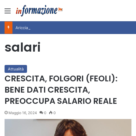
Menu
Ariccia da Amare! 2026 – Night and Day”: la rassegna entra nel vivo. Registrato il sold out negli appuntamenti di luglio, ora al via la programmazione fino a novembre
salari
Attualità
CRESCITA, FOLGORI (FEOLI):
BENE DATI CRESCITA,
PREOCCUPA SALARIO REALE
Maggio 16, 2024
0
0