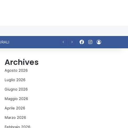
Facebook
Instagram
Accedi
Ariccia da Amare! 2026 – Night and Day”: la rassegna entra nel vivo. Registrato il sold out negli appuntamenti di luglio, ora al via la programmazione fino a novembre
Archives
Agosto 2026
Luglio 2026
Giugno 2026
Maggio 2026
Aprile 2026
Marzo 2026
Febbraio 2026