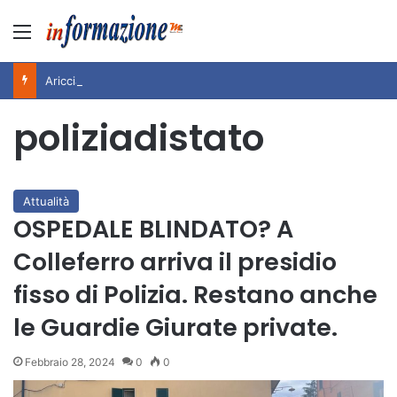
Menu
Ariccia da Amare! 2026 – Night and Day”: la rassegna entra nel vivo. Registrato il sold out negli appuntamenti di luglio, ora al via la programmazione fino a novembre
poliziadistato
Attualità
OSPEDALE BLINDATO? A
Colleferro arriva il presidio
fisso di Polizia. Restano anche
le Guardie Giurate private.
Febbraio 28, 2024
0
0