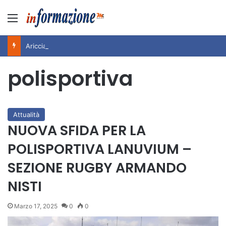
Menu
Ariccia da Amare! 2026 – Night and Day”: la rassegna entra nel vivo. Registrato il sold out negli appuntamenti di luglio, ora al via la programmazione fino a novembre
polisportiva
Attualità
NUOVA SFIDA PER LA
POLISPORTIVA LANUVIUM –
SEZIONE RUGBY ARMANDO
NISTI
Marzo 17, 2025
0
0