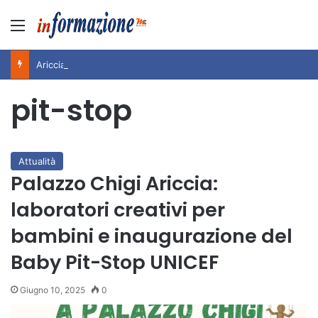
Menu
Ariccia da Amare! 2026 – Night and Day”: la rassegna entra nel vivo. Registrato il sold out negli appuntamenti di luglio, ora al via la programmazione fino a novembre
pit-stop
Attualità
Palazzo Chigi Ariccia:
laboratori creativi per
bambini e inaugurazione del
Baby Pit-Stop UNICEF
Giugno 10, 2025
0