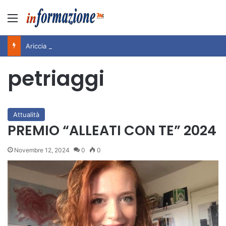
Menu
Ariccia da Amare! 2026 – Night and Day”: la rassegna entra nel vivo. Registrato il sold out negli appuntamenti di luglio, ora al via la programmazione fino a novembre
petriaggi
Attualità
PREMIO “ALLEATI CON TE” 2024
Novembre 12, 2024
0
0